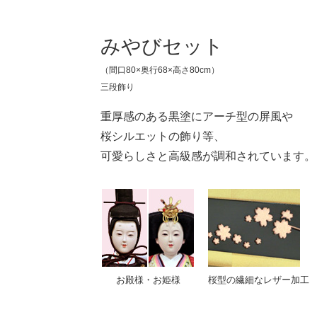
みやびセット
（間口80×奥行68×高さ80cm）
三段飾り
重厚感のある黒塗にアーチ型の屏風や
桜シルエットの飾り等、
可愛らしさと高級感が調和されています。
お殿様・お姫様
桜型の繊細なレザー加工