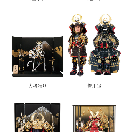
大将飾り
着用鎧