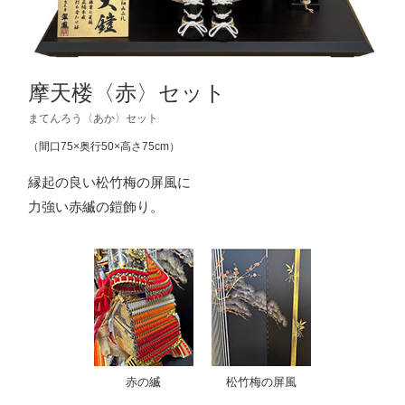
摩天楼〈赤〉セット
まてんろう〈あか〉セット
（間口75×奥行50×高さ75cm）
縁起の良い松竹梅の屏風に
力強い赤縅の鎧飾り。
赤の縅
松竹梅の屏風