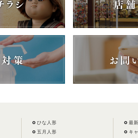
ひな人形
最
五月人形
キ