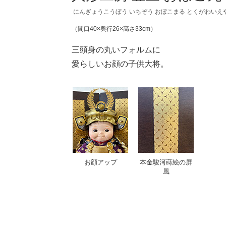
にんぎょうこうぼう いちぞう おぼこまる とくがわいえ
（間口40×奥行26×高さ33cm）
三頭身の丸いフォルムに
愛らしいお顔の子供大将。
お顔アップ
本金駿河蒔絵の屏
風