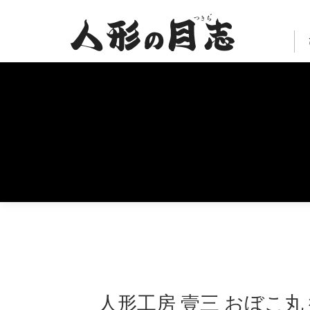
人形工房 壹三 おぼこ丸