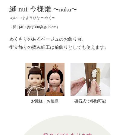
縫 nui 今様雛
〜nuku〜
ぬい いまようひな 〜ぬく〜
（間口40×奥行30×高さ29cm）
ぬくもりのあるベージュのお飾り台。
衝立飾りの摘み細工は前飾りとしても使えます。
お殿様・お姫様
磁石式で移動可能