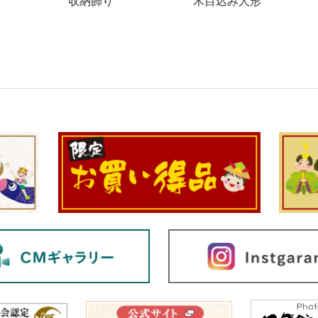
収納飾り
木目込み人形