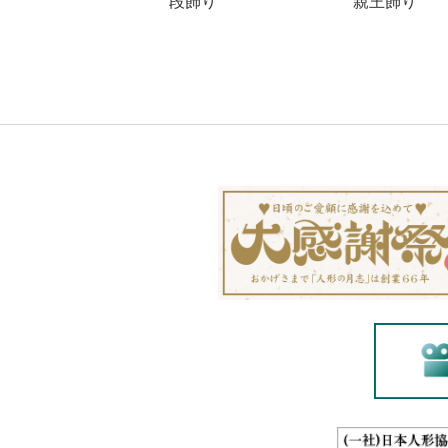
段飾り
親王飾り