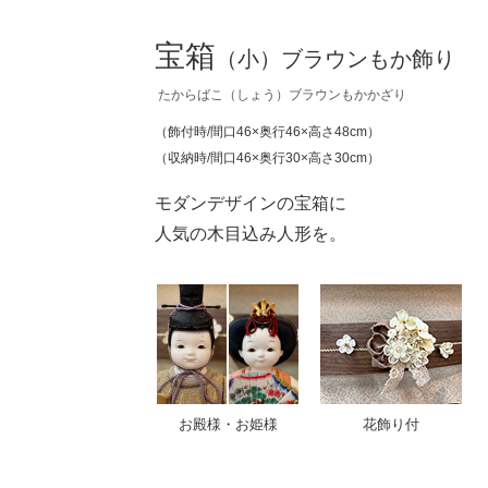
宝箱
（小）ブラウンもか飾り
たからばこ（しょう）ブラウンもかかざり
（飾付時/間口46×奥行46×高さ48cm）
（収納時/間口46×奥行30×高さ30cm）
モダンデザインの宝箱に
人気の木目込み人形を。
お殿様・お姫様
花飾り付