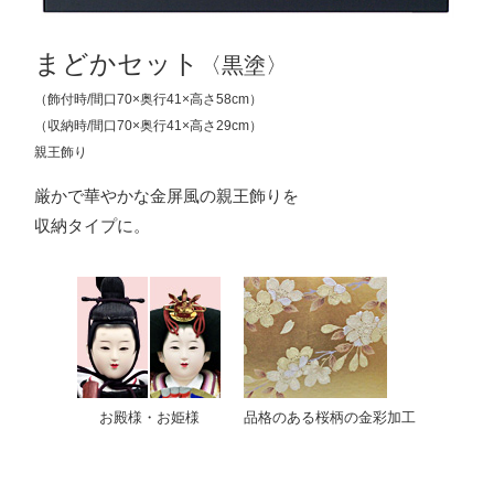
まどかセット
〈黒塗〉
（飾付時/間口70×奥行41×高さ58cm）
（収納時/間口70×奥行41×高さ29cm）
親王飾り
厳かで華やかな金屏風の親王飾りを
収納タイプに。
お殿様・お姫様
品格のある桜柄の金彩加工