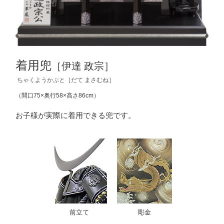
着用兜
［伊達 政宗］
ちゃくようかぶと［だて まさむね］
（間口75×奥行58×高さ86cm）
お子様が実際に着用できる兜です。
前立て
彫金