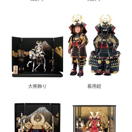
大将飾り
着用鎧