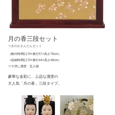
月の香三段セット
つきのかさんだんセット
（飾付時/間口70×奥行57×高さ78cm）
（収納時/間口70×奥行44×高さ48cm）
ツヤ消し溜塗・五人揃
豪華な金彩に、上品な溜塗の
大人気「月の香」三段タイプ。