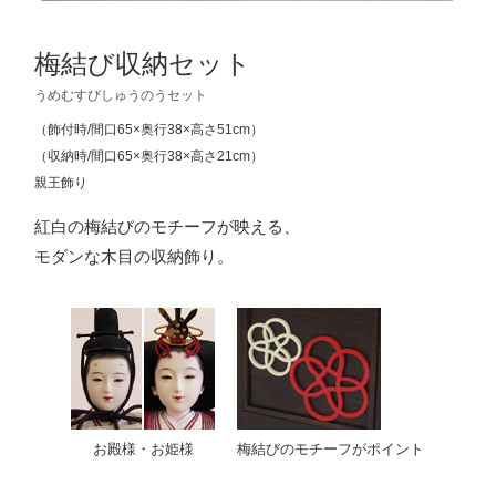
梅結び収納セット
うめむすびしゅうのうセット
（飾付時/間口65×奥行38×高さ51cm）
（収納時/間口65×奥行38×高さ21cm）
親王飾り
紅白の梅結びのモチーフが映える、
モダンな木目の収納飾り。
お殿様・お姫様
梅結びのモチーフがポイント