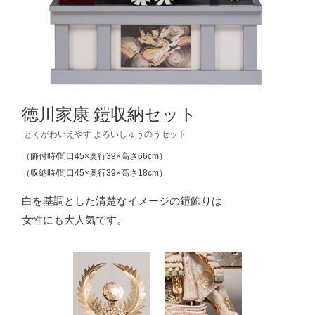
徳川家康 鎧収納セット
とくがわいえやす よろいしゅうのうセット
（飾付時/間口45×奥行39×高さ66cm）
（収納時/間口45×奥行39×高さ18cm）
白を基調とした清楚なイメージの鎧飾りは
女性にも大人気です。