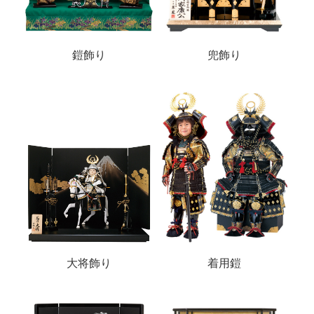
鎧飾り
兜飾り
大将飾り
着用鎧