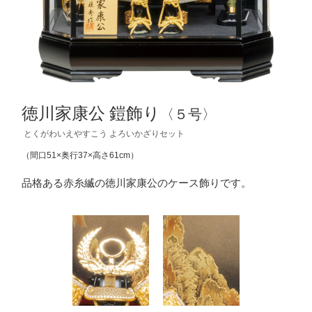
徳川家康公 鎧飾り
〈５号〉
とくがわいえやすこう よろいかざりセット
（間口51×奥行37×高さ61cm）
品格ある赤糸縅の徳川家康公のケース飾りです。